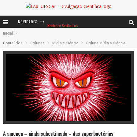
NOVIDADES
Notáveis: Bertha Lutz
Inicial
Baú de Histórias - A jamais imaginada aventura com os moinhos de vento
Conteúdos
Colunas
Mídia e Ciência
Coluna Mídia e Ciência
Ents: a voz das florestas
A ameaça – ainda subestimada – das superbactérias