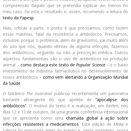
compreensão daquilo que se pretendia explicar. Ao menos no
meu caso, foi este o resultado e, assim, recomendo a leitura do
texto da Fapesp
.
Mas, críticas a parte, o ponto é que precisamos, como fazem
essas matérias, falar da resistência a antibióticos. Precisamos,
inclusive, porque o problema, além de gravíssimo, vai muito além
do uso que nós, quando vítimas de alguma infecção, fazemos
dos antibióticos, seguindo ou não a prescrição médica. Outros
aspectos fundamentais são o uso de antibióticos na produção
animal –
como destaca este texto de
Popular Science
– e o baixo
investimento da indústria farmacêutica no desenvolvimento de
novos antibióticos –
como vem alertando a Organização Mundial
da Saúde
.
O britânico
The Guardian
publicou recentemente um panorama
bastante abrangente do que apelida de
“apocalipse dos
antibióticos”
. O motivo do texto é a realização, em Berlim, nos
dias 12 e 13 de outubro, de uma grande conferência internacional
que se apresenta como uma
chamada global à ação sobre
infecções resistentes a medicamentos
. Esta edição de Mídia e
Ciência foi preparada antes do evento e, neste momento, nossa