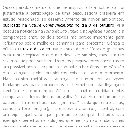
Quase paradoxalmente, o que me inspirou a falar sobre isto foi
justamente a participação de uma pesquisadora brasileira em
estudo relacionado ao desenvolvimento de novos antibióticos,
publicado na
Nature Communications
no dia 3 de outubro
. Vi a
pesquisa noticiada na
Folha de São Paulo
e na
Agência Fapesp
, e a
comparação entre os dois textos me parece importante para
refletirmos sobre melhores caminhos para aproximar Ciência e
público. O
texto da
Folha
usa e abusa de metáforas e gracinhas
para tentar explicar o que não deve ser simples, mas tem um
resumo que pode ser bem direto: os pesquisadores encontraram
um possível novo alvo para o combate a bactérias que não são
mais atingidas pelos antibióticos existentes até o momento.
Nada contra metáforas, analogias e humor, muitas vezes
fundamentais para rompermos o hermetismo da linguagem
científica e aproximarmos Ciência e a cultura cotidiana. Mas
comparar os efeitos de uma braguilha (sic) aberta em humanos e
bactérias, falar em bactérias “gordinhas” (ainda que entre aspas,
como no texto original), e até mesmo a analogia central, com
um zíper quebrado que permanece sempre fechado, são
exemplos perfeitos de soluções que não só não ajudam, mas
desviam a atenção e podem, inclusive, atrapalhar sobremaneira a