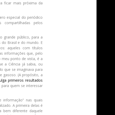
a ficar mais próxima da
o especial do periódico
s compartilhadas pelos
ao grande público, para a
s do Brasil e do mundo. E
os: aqueles com títulos
as informações que, pelo
 meu ponto de vista, é a
e a Ciência já sabia, ou
 do que se imaginava para
e gasoso. (A propósito, a
ulga primeiros resultados
a para quem se interessar
e informação” nas quais
zado. A primeira delas é
a bem diferente daquele