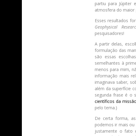
partiu para Júpite
atmosfera do maior 
Esses resultados fo
Geophysical Researc
pesquisadores!
A partir delas, esc
formulação das manc
são essas escolhas
semelhantes à prime
menos para mim, não
informação mais rel
imaginava saber, so
além da superfície c
segunda frase é o s
científicos da missã
pelo tema.)
De certa forma, as
podemos ir mais ou 
justamente o fato 