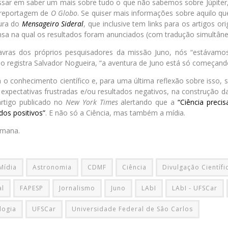
ssar em saber um mais sobre tudo o que não sabemos sobre Júpiter,
 reportagem de
O Globo
. Se quiser mais informações sobre aquilo q
tura do
Mensageiro Sideral
, que inclusive tem links para os artigos or
nsa na qual os resultados foram anunciados (com tradução simultâne
vras dos próprios pesquisadores da missão Juno, nós “estávamos
o registra Salvador Nogueira, “a aventura de Juno está só começand
o conhecimento científico e, para uma última reflexão sobre isso, s
expectativas frustradas e/ou resultados negativos, na construção da
artigo publicado no
New York Times
alertando que a
“Ciência preci
dos positivos”
. E não só a Ciência, mas também a mídia.
emana.
 Mídia
Astronomia
CDMF
Ciência
Divulgação Científi
al
FAPESP
Jornalismo
Juno
LAbI
LAbI - UFSCar
logia
UFSCar
Universidade Federal de Sâo Carlos