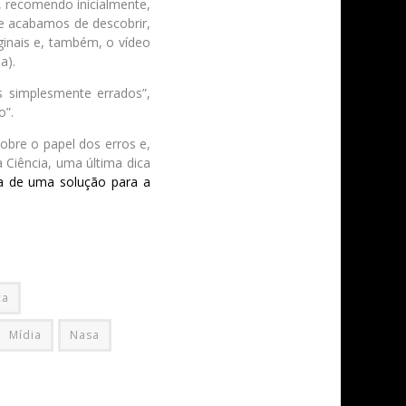
 recomendo inicialmente,
ue acabamos de descobrir,
iginais e, também, o vídeo
a).
 simplesmente errados”,
o”.
obre o papel dos erros e,
 Ciência, uma última dica
sa de uma solução para a
ca
Mídia
Nasa