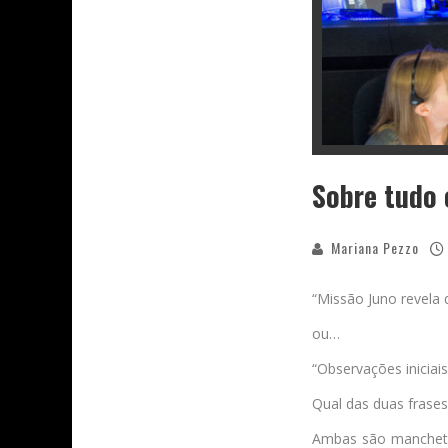
Sobre tudo 
Mariana Pezzo
“Missão Juno revela 
ou…
“Observações iniciai
Qual das duas frase
Ambas são manchetes