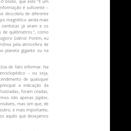
e
O Globo
, que este “É um
informação é suficiente –
e descobriu de diferente
ampo magnético ainda mais
cientistas já viram e os
s de quilômetros.”, como
ageiro Sideral
. Porém, eu
amônia pela atmosfera de
no planeta gigante ou na
ícia de fato informar. Na
nciclopédico – ou seja,
ntendimento de quaisquer
incipal: a indicação da
frustradas, foram criadas,
mos não apenas Júpiter,
nsáveis, mas sim que, de
outro, e mais importante,
mos aquilo que desejamos