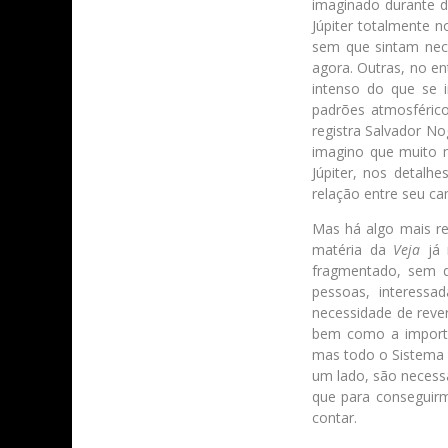
imaginado durante d
Júpiter totalmente n
sem que sintam nece
agora. Outras, no e
intenso do que se i
padrões atmosférico
registra Salvador No
imagino que muito m
Júpiter, nos detal
relação entre seu c
Mas há algo mais re
matéria da
Veja
já 
fragmentado, sem q
pessoas, interessa
necessidade de rever
bem como a importâ
mas todo o Sistema 
um lado, são necessá
que para conseguirm
contar.