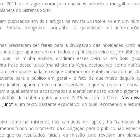
r em 2011 e só agora começa a dar seus primeiros mergulhos par
planeta do Sistema Solar.
ram publicados em dois artigos na revista
Science
e 44 em um númer
h Letters
. Imaginem, portanto, a quantidade de informaçõe
olhas precisaram ser feitas para a divulgação das novidades junto 
hetes que apareceram em todos os principais veículos jornalístico
 que, na minha análise, dividiram esses veículos em dois grup
ira frase desse texto (manchete na
Veja
), destacando como notíci
 dizem quase nada; e os que optaram por enfatizar aquilo que, do
evante para o público em geral – o fato de que muito daquilo qu
bre Júpiter, aparentemente não é verdade, e que há mais mistérios
om a qual estamos acostumados a identificar nosso vizinho gigante 
ubtítulo da matéria publicada em
O Globo
, com o título
“Nasa div
o Juno”
e um texto bastante explicativo, do qual recomendo a leitur
sim como há mistérios nas camadas de Júpiter, há “camadas d
menos fundo no momento da divulgação para o público não especiali
de que os resultados iniciais da missão Juno revelam um planet