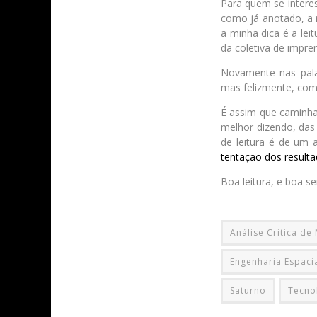
Para quem se intere
como já anotado, a
a minha dica é a lei
da coletiva de impre
Novamente nas pala
mas felizmente, com
É assim que caminha 
melhor dizendo, das 
de leitura é de um 
tentação dos resulta
Boa leitura, e boa s
Análise Critica de
Engenharia Espaci
Saturno
Tecno