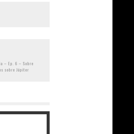
ia – Ep. 6 – Sobre
s sobre Júpiter