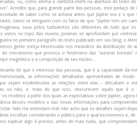
écadas, ou, como afirma o cientista-chefe na abertura do texto d
ovo”. Acredito que, para grande parte das pessoas, este pedaço de 
ssidade de saber como se achava antes que Júpiter era e o que s
ntanto, talvez se intriguem com os fatos de que: “Júpiter tem um c
maginava, seus polos turbulentos são diferentes de tudo que os 
s vistos no topo das nuvens jovianas se aprofundam por centena
gueira no primeiro parágrafo do texto publicado em seu blog, o
Mens
enos gente esteja interessada nos meandros da distribuição de 
hes do mecanismo que provoca o fenômeno das “auroras boreais” 
ampo magnético e a composição de seu núcleo…
levante do que o interesse das pessoas, que é a capacidade da not
mencionada, as informações detalhadas apresentadas de modo e
ue sejam estabelecidas as relações entre elas – dificultam o e
das ou não, e, mais do que isso, obscurecem aquilo que é o pr
 os modelos a partir dos quais as expectativas sobre Júpiter, agora 
ncia desses modelos e das novas informações para compreender
Solar. Não me entendam mal: não acho que os detalhes sejam dispe
rias escolhas considerando o público para o qual escrevemos e, de 
os explicar algo é preciso, antes de mais nada, que compreenda