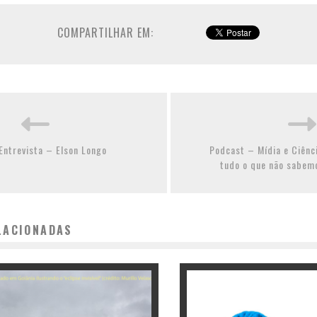
COMPARTILHAR EM:
Entrevista – Elson Longo
Podcast – Mídia e Ciênc
tudo o que não sabemo
LACIONADAS