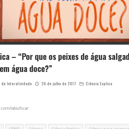
lica – “Por que os peixes de água salga
 em água doce?”
 de Interatividade
26 de julho de 2017
Ciência Explica
.com/labiufscar
CEPID
Ciência
Ciência Explica
Ciência para criança