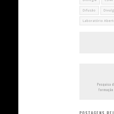
Difusão
Divulg
Laboratório Abert
Pesquisa d
formação 
POSTAGENS RE