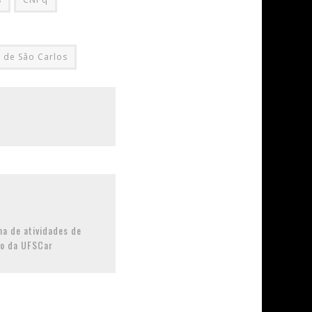
 de Sâo Carlos
a de atividades de
ão da UFSCar