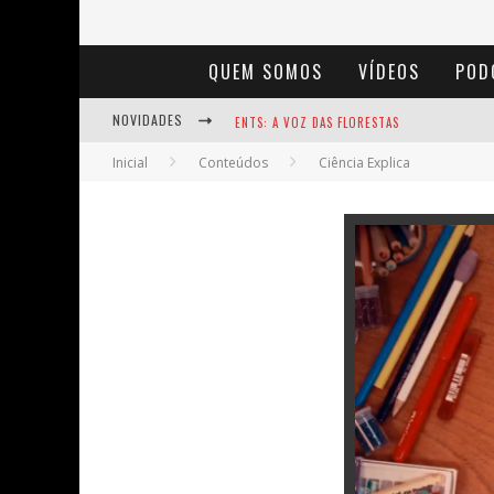
QUEM SOMOS
VÍDEOS
POD
ENTS: A VOZ DAS FLORESTAS
NOVIDADES
NOTÁVEIS: BERTHA LUTZ
Inicial
Conteúdos
Ciência Explica
BAÚ DE HISTÓRIAS - A JAMAIS IMAGINADA 