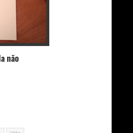
da não
s
CNPq