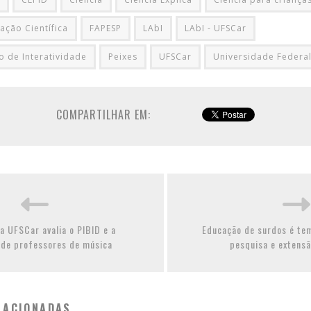
ação Científica
FAPESP
LAbI
LAbI - UFSCar
o de Interatividade
Peixes
UFSCar
Universidade Federal
COMPARTILHAR EM:
a UFSCar avalia o PIBID e a
Educação de surdos é tem
de professores de música
pesquisa e extens
LACIONADAS