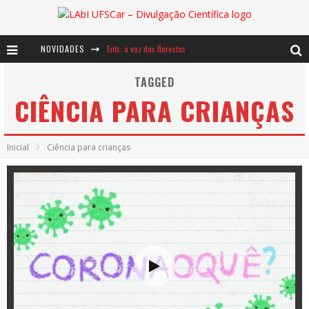
NOVIDADES
Ents: a voz das florestas
Notáveis: Bertha Lutz
TAGGED
CIÊNCIA PARA CRIANÇAS
Baú de Histórias - A jamais imaginada aventura com os moinhos de vento
Inicial
Ciência para crianças