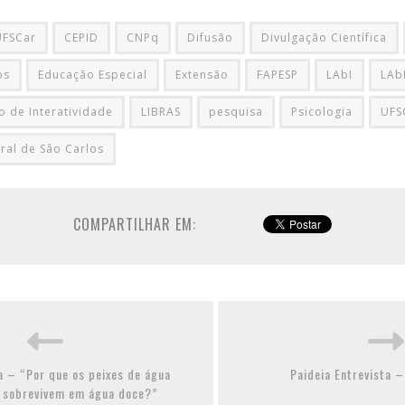
UFSCar
CEPID
CNPq
Difusão
Divulgação Científica
os
Educação Especial
Extensão
FAPESP
LAbI
LAb
o de Interatividade
LIBRAS
pesquisa
Psicologia
UFS
ral de Sâo Carlos
COMPARTILHAR EM:
a – “Por que os peixes de água
Paideia Entrevista –
 sobrevivem em água doce?”