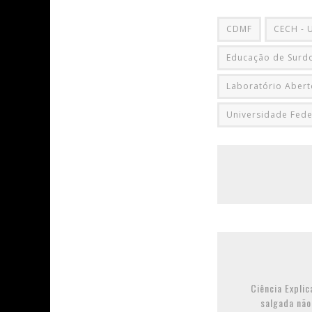
CDMF
CECH - 
Educação de Surd
Laboratório Abert
Universidade Fede
Ciência Explic
salgada não