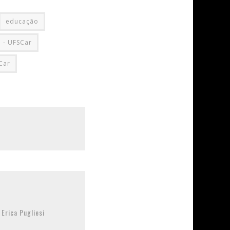
educação
I - UFSCar
Car
 Erica Pugliesi