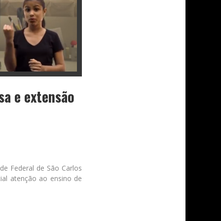
sa e extensão
ade Federal de São Carlos
ial atenção ao ensino de