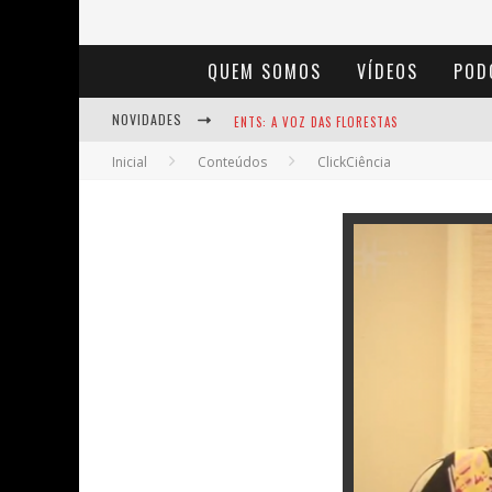
QUEM SOMOS
VÍDEOS
POD
NOVIDADES
ENTS: A VOZ DAS FLORESTAS
Inicial
Conteúdos
ClickCiência
NOTÁVEIS: BERTHA LUTZ
BAÚ DE HISTÓRIAS - A JAMAIS IMAGINADA 