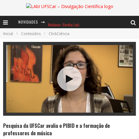
NOVIDADES
Notáveis: Bertha Lutz
Inicial
Conteúdos
ClickCiência
Baú de Histórias - A jamais imaginada aventura com os moinhos de vento
Ents: a voz das florestas
Pesquisa da UFSCar avalia o PIBID e a formação de
professores de música