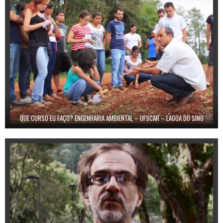
QUE CURSO EU FAÇO? ENGENHARIA AMBIENTAL – UFSCAR – LAGOA DO SINO