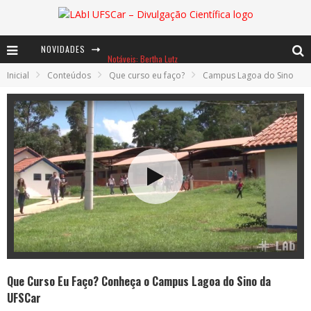
NOVIDADES
Notáveis: Bertha Lutz
Inicial
Conteúdos
Que curso eu faço?
Campus Lagoa do Sino
Baú de Histórias - A jamais imaginada aventura com os moinhos de vento
Ents: a voz das florestas
Que Curso Eu Faço? Conheça o Campus Lagoa do Sino da
UFSCar