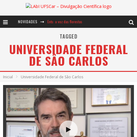
NOVIDADES
Ents: a voz das florestas
Notáveis: Bertha Lutz
TAGGED
UNIVERSIDADE FEDERAL
Baú de Histórias - A jamais imaginada aventura com os moinhos de vento
DE SÂO CARLOS
Inicial
Universidade Federal de Sâo Carlos