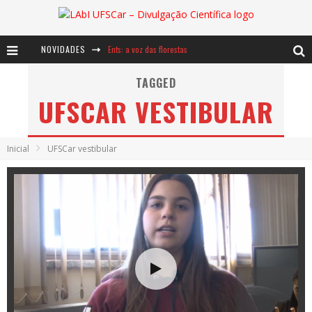
NOVIDADES
Ents: a voz das florestas
Notáveis: Bertha Lutz
TAGGED
UFSCAR VESTIBULAR
Baú de Histórias - A jamais imaginada aventura com os moinhos de vento
Inicial
UFSCar vestibular