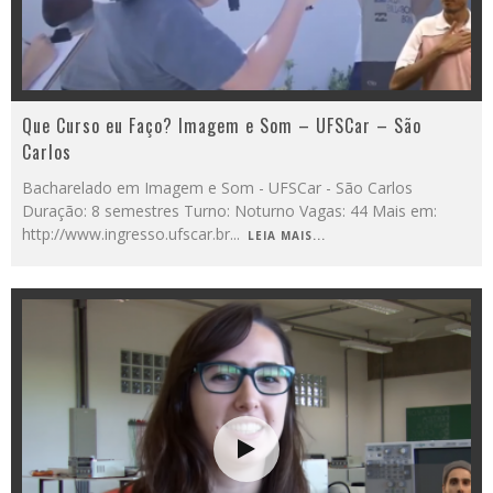
Que Curso eu Faço? Imagem e Som – UFSCar – São
Carlos
Bacharelado em Imagem e Som - UFSCar - São Carlos
Duração: 8 semestres Turno: Noturno Vagas: 44 Mais em:
http://www.ingresso.ufscar.br
...
LEIA MAIS...