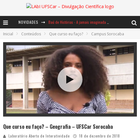
Baú de Histórias - A jamais imaginada aventura com os moinhos de vento
NOVIDADES
Inicial
Conteúdos
Que curso eu faço?
Campus Sorocaba
Ents: a voz das florestas
Notáveis: Bertha Lutz
Que curso eu faço? – Geografia – UFSCar Sorocaba
Laboratório Aberto de Interatividade
18 de dezembro de 2018