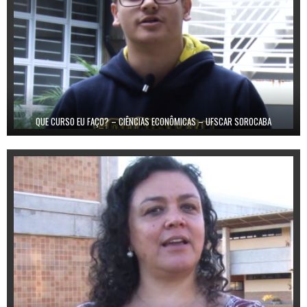
QUE CURSO EU FAÇO? – CIÊNCIAS ECONÔMICAS – UFSCAR SOROCABA