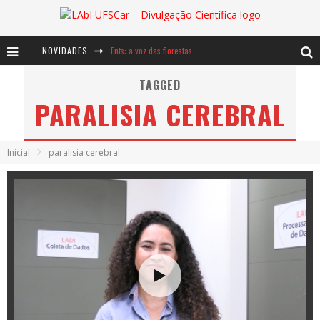
NOVIDADES
Ents: a voz das florestas
Notáveis: Bertha Lutz
TAGGED
PARALISIA CEREBRAL
Baú de Histórias - A jamais imaginada aventura com os moinhos de vento
Inicial
paralisia cerebral