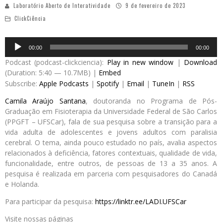
Laboratório Aberto de Interatividade
9 de fevereiro de 2023
ClickCiência
Audio
00:00
00:00
Player
Podcast (podcast-clickciencia):
Play in new window
|
Download
(Duration: 5:40 — 10.7MB) |
Embed
Subscribe:
Apple Podcasts
|
Spotify
|
Email
|
TuneIn
|
RSS
Camila Araújo Santana
, doutoranda no Programa de Pós-
Graduação em Fisioterapia da Universidade Federal de São Carlos
(PPGFT – UFSCar), fala de sua pesquisa sobre a transição para a
vida adulta de adolescentes e jovens adultos com paralisia
cerebral. O tema, ainda pouco estudado no país, avalia aspectos
relacionados à deficiência, fatores contextuais, qualidade de vida,
funcionalidade, entre outros, de pessoas de 13 a 35 anos. A
pesquisa é realizada em parceria com pesquisadores do Canadá
e Holanda.
Para participar da pesquisa:
https://linktr.ee/LADI.UFSCar
Visite nossas páginas