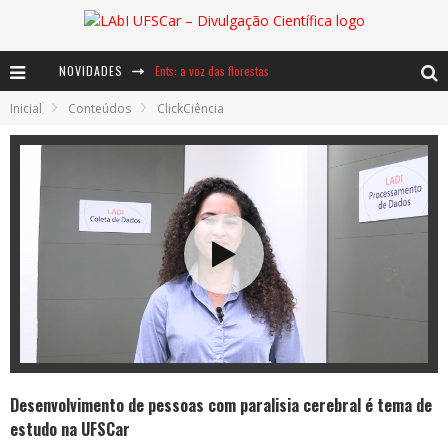
NOVIDADES
Ents: a voz das florestas
Inicial
Conteúdos
ClickCiência
Notáveis: Bertha Lutz
Baú de Histórias - A jamais imaginada aventura com os moinhos de vento
Desenvolvimento de pessoas com paralisia cerebral é tema de
estudo na UFSCar