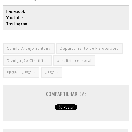
Facebook
Youtube
Instagram
Camila Araújo Santana
Departamento de Fisioterapia
Divulgação Científica
paralisia cerebral
PPGFt - UFSCar
UFSCar
COMPARTILHAR EM: