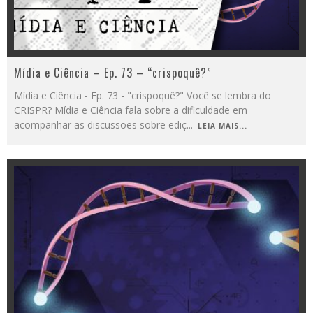
Mídia e Ciência – Ep. 73 – “crispoquê?”
Mídia e Ciência - Ep. 73 - "crispoquê?" Você se lembra do
CRISPR? Mídia e Ciência fala sobre a dificuldade em
acompanhar as discussões sobre ediç
...
LEIA MAIS...