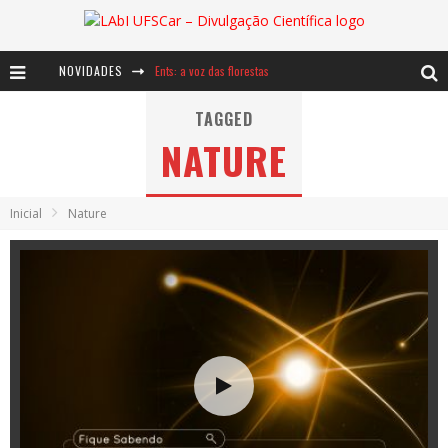
NOVIDADES
Ents: a voz das florestas
Notáveis: Bertha Lutz
TAGGED
NATURE
Baú de Histórias - A jamais imaginada aventura com os moinhos de vento
Inicial
Nature