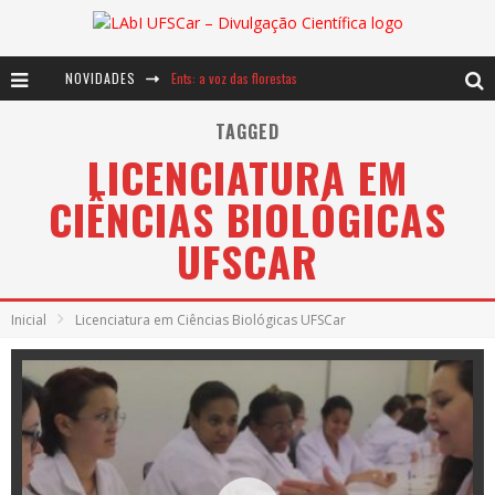
NOVIDADES
Ents: a voz das florestas
Notáveis: Bertha Lutz
TAGGED
LICENCIATURA EM
Baú de Histórias - A jamais imaginada aventura com os moinhos de vento
CIÊNCIAS BIOLÓGICAS
UFSCAR
Inicial
Licenciatura em Ciências Biológicas UFSCar