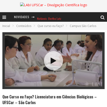
NOVIDADES
Notáveis: Bertha Lutz
Inicial
Conteúdos
Que curso eu faço?
Campus São Carlos
Baú de Histórias - A jamais imaginada aventura com os moinhos de vento
Ents: a voz das florestas
Que Curso eu Faço? Licenciatura em Ciências Biológicas –
UFSCar – São Carlos