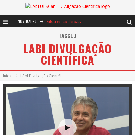
NOVIDADES
Ents: a voz das florestas
Notáveis: Bertha Lutz
TAGGED
LABI DIVULGAÇÃO
Baú de Histórias - A jamais imaginada aventura com os moinhos de vento
CIENTÍFICA
Inicial
LAbI Divulgação Científica