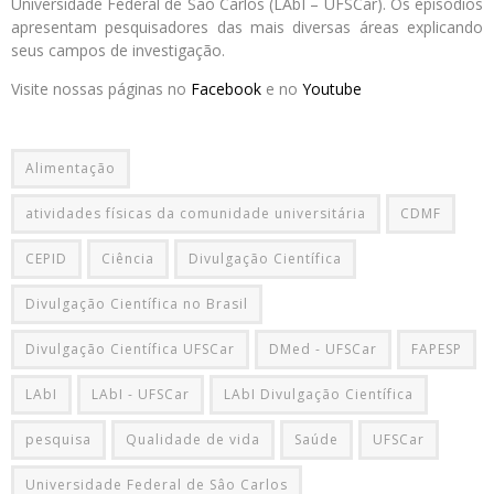
Universidade Federal de São Carlos (LAbI – UFSCar). Os episódios
apresentam pesquisadores das mais diversas áreas explicando
seus campos de investigação.
Visite nossas páginas no
Facebook
e no
Youtube
Alimentação
atividades físicas da comunidade universitária
CDMF
CEPID
Ciência
Divulgação Científica
Divulgação Científica no Brasil
Divulgação Científica UFSCar
DMed - UFSCar
FAPESP
LAbI
LAbI - UFSCar
LAbI Divulgação Científica
pesquisa
Qualidade de vida
Saúde
UFSCar
Universidade Federal de Sâo Carlos