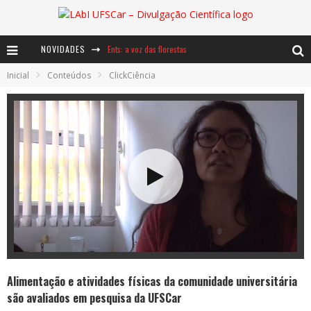
NOVIDADES
Ents: a voz das florestas
Inicial
Conteúdos
ClickCiência
Notáveis: Bertha Lutz
Baú de Histórias - A jamais imaginada aventura com os moinhos de vento
Alimentação e atividades físicas da comunidade universitária
são avaliados em pesquisa da UFSCar