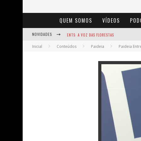
QUEM SOMOS
VÍDEOS
POD
NOVIDADES
ENTS: A VOZ DAS FLORESTAS
Inicial
Conteúdos
Paideia
Paideia Entr
NOTÁVEIS: BERTHA LUTZ
BAÚ DE HISTÓRIAS - A JAMAIS IMAGINADA 