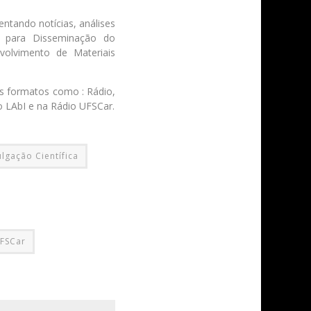
entando notícias, análises
de para Disseminação do
volvimento de Materiais
os formatos como : Rádio,
o LAbI e na Rádio UFSCar.
ulgação Científica
FSCar