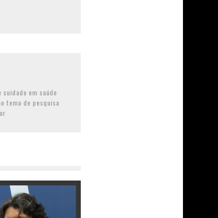
de cuidado em saúde
ão tema de pesquisa
ar