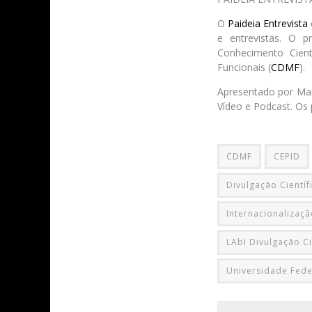
O
Paideia Entrevista
e entrevistas. O p
Conhecimento Cient
Funcionais (
CDMF
).
Apresentado por Mar
Vídeo e Podcast. Os 
CDMF
CEPID
Divulgação Científ
Internacionalizaç
LAbI Divulgação Ci
Universidade Fede