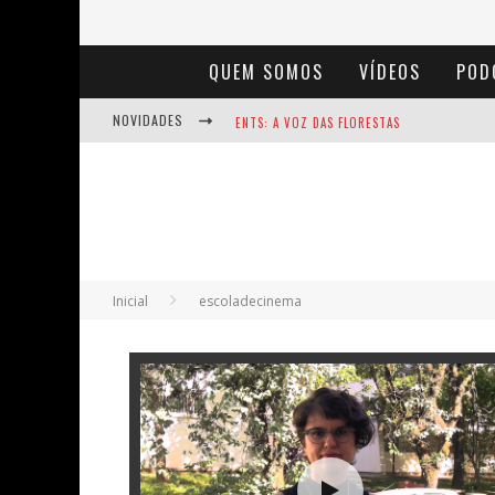
QUEM SOMOS
VÍDEOS
POD
NOVIDADES
ENTS: A VOZ DAS FLORESTAS
NOTÁVEIS: BERTHA LUTZ
BAÚ DE HISTÓRIAS - A JAMAIS IMAGINADA 
Inicial
escoladecinema