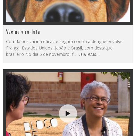
Vacina vira-lata
Corrida por vacina eficaz e segura contra a dengue envolve
França, Estados Unidos, Japão e Brasil, com destaque
brasileiro No dia 6 de novembro, f
...
LEIA MAIS...