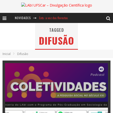
NOVIDADES
Notáveis: Bertha Lutz
Baú de Histórias - A jamais imaginada aventura com os moinhos de vento
TAGGED
DIFUSÃO
Ents: a voz das florestas
Inicial
Difusão