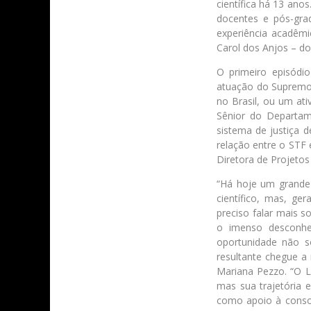
científica há 13 an
docentes e pós-gra
experiência acadêmi
Carol dos Anjos – d
O primeiro episódio
atuação do Supremo T
no Brasil, ou um ati
Sênior do Departam
sistema de justiça 
relação entre o STF 
Diretora de Projetos
“Há hoje um grande 
científico, mas, ge
preciso falar mais s
o imenso desconhe
oportunidade não s
resultante chegue a
Mariana Pezzo. “O L
mas sua trajetória 
como apoio à consol