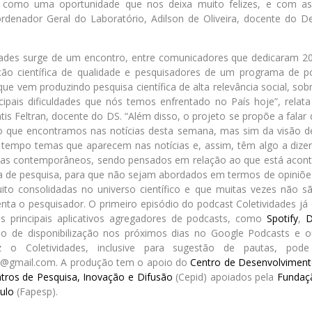
omo uma oportunidade que nos deixa muito felizes, e com as 
enador Geral do Laboratório, Adilson de Oliveira, docente do D
dades surge de um encontro, entre comunicadores que dedicaram 20 
ção científica de qualidade e pesquisadores de um programa de 
 que vem produzindo pesquisa científica de alta relevância social, s
ncipais dificuldades que nós temos enfrentado no País hoje”, rela
tis Feltran, docente do DS. “Além disso, o projeto se propõe a fala
ão que encontramos nas notícias desta semana, mas sim da visão 
tempo temas que aparecem nas notícias e, assim, têm algo a dizer 
as contemporâneos, sendo pensados em relação ao que está acont
 de pesquisa, para que não sejam abordados em termos de opiniõe
uito consolidadas no universo científico e que muitas vezes não s
nta o pesquisador. O primeiro episódio do podcast Coletividades já
 principais aplicativos agregadores de podcasts, como
Spotify
,
D
o de disponibilização nos próximos dias no Google Podcasts e o
 o Coletividades, inclusive para sugestão de pautas, pode
es@gmail.com. A produção tem o apoio do
Centro de Desenvolvimento
tros de Pesquisa, Inovação e Difusão
(Cepid) apoiados pela
Fundaç
ulo
(Fapesp).