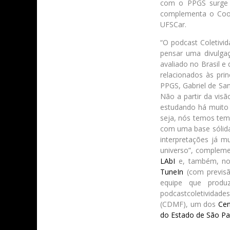
com o PPGS surge c
complementa o Coord
UFSCar.
“O podcast Coletivi
pensar uma divulga
avaliado no Brasil e
relacionados às pri
PPGS, Gabriel de San
Não a partir da vis
estudando há muito 
seja, nós temos tem
com uma base sólida
interpretações já m
universo”, compleme
LAbI
e, também, nos
TuneIn
(com previsã
equipe que produz
podcastcoletividad
(CDMF), um dos
Cen
do Estado de São Pa