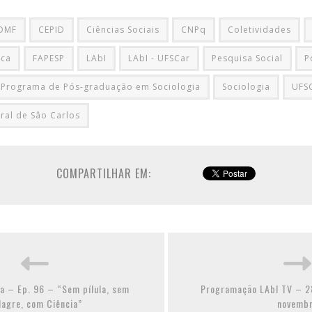
DMF
CEPID
Ciências Sociais
CNPq
Coletividades
ica
FAPESP
LAbI
LAbI - UFSCar
Pesquisa Social
P
Programa de Pós-graduação em Sociologia
Sociologia
UFS
ral de Sâo Carlos
COMPARTILHAR EM:
ia – Ep. 96 – “Sem pílula, sem
Programação LAbI TV – 28
lagre, com Ciência”
novemb