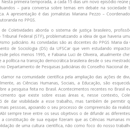
os. Nesta primeira temporada, a cada 15 dias um novo episódio reún
duandos – para conversa sobre temas em debate na sociedade bra
ca. A apresentação é das jornalistas Mariana Pezzo – Coordenado
outoranda no PPGS.
 de Coletividades aborda o sistema de justiça brasileiro, profissõ
ribunal Federal (STF), problematizando a ideia de que haveria uma j
vismo judiciário. As convidadas são as docentes do PPGS Maria da G
ento de Sociologia (DS) da UFSCar que vem estudando impactos
desde pelos menos 1995, e Fabiana Luci de Oliveira, atualmente ch
e a política na transição democrática brasileira desde o seu mestrado
 no Departamento de Pesquisas Judiciárias do Conselho Nacional de J
clamor na comunidade científica pela ampliação das ações de di
ralmente, as Ciências Humanas, Sociais, a Educação, são esquecid
obre a pesquisa feita no Brasil. Acontecimentos recentes no Brasil 
cimento que existe sobre essas áreas e, nesse contexto, Cole
ó de dar visibilidade a esse trabalho, mas também de permitir 
 mais pessoas, apoiando o seu processo de compreensão da realida
AbI sempre teve entre os seus objetivos o de difundir as diferent
e a constituição de sua equipe fizeram que as Ciências Humanas 
idação de uma cultura científica, não como foco do nosso trabalho