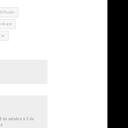
Difusão
odcast
Car
 de outubro à 3 de
ro