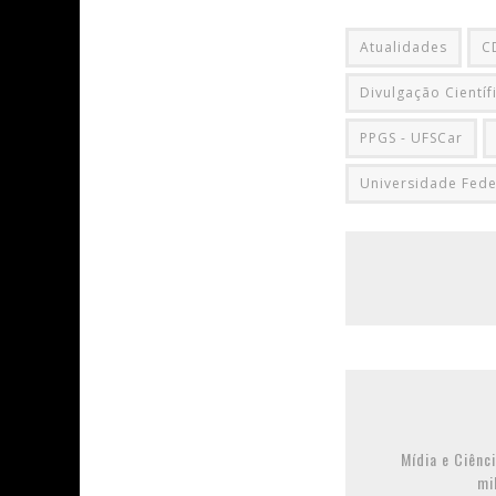
Atualidades
C
Divulgação Científ
PPGS - UFSCar
Universidade Fede
Mídia e Ciênc
mi