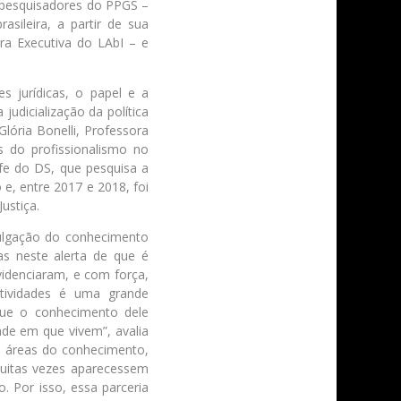
e pesquisadores do PPGS –
sileira, a partir de sua
ra Executiva do LAbI – e
es jurídicas, o papel e a
udicialização da política
lória Bonelli, Professora
 do profissionalismo no
efe do DS, que pesquisa a
 e, entre 2017 e 2018, foi
ustiça.
vulgação do conhecimento
as neste alerta de que é
evidenciaram, e com força,
tividades é uma grande
que o conhecimento dele
de em que vivem”, avalia
es áreas do conhecimento,
muitas vezes aparecessem
. Por isso, essa parceria