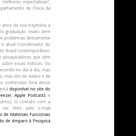
melhores expectativas”,
epartamento de Física da
anos da sua trajetória a
pós-graduação muito bem
obre problemas diretamente
ta o atual Coordenador do
r do Brasil contemporâneo.
de pesquisadores que vêm
sobre essas notícias. Ou
ecendo no dia-a-dia, mas
s, mas sim de dados e de
ão conhecidas fora desse
 está
disponível no site do
eezer
,
Apple Podcasts
e
utros). O contato com a
 ser feito pelo e-mail
 de Materiais Funcionais
ão de Amparo à Pesquisa