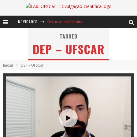
NOVIDADES
Ents: a voz das florestas
Notáveis: Bertha Lutz
TAGGED
DEP – UFSCAR
Baú de Histórias - A jamais imaginada aventura com os moinhos de vento
Inicial
DEP – UFSCar