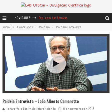
NOVIDADES
Ents: a voz das florestas
Inicial
Conteúdos
Paideia
Paideia Entrevista
Notáveis: Bertha Lutz
Baú de Histórias - A jamais imaginada aventura com os moinhos de vento
Paideia Entrevista – João Alberto Camarotto
Laboratório Aberto de Interatividade
9 de novembro de 2018