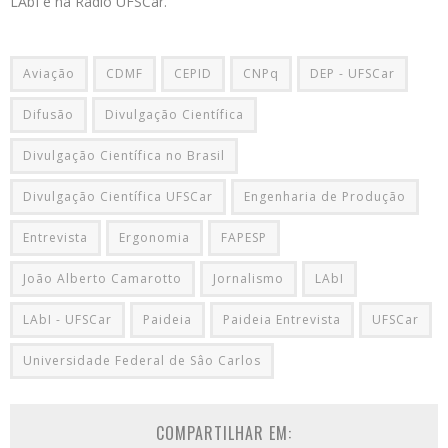
LAbI e na Rádio UFSCar.
Aviação
CDMF
CEPID
CNPq
DEP - UFSCar
Difusão
Divulgação Científica
Divulgação Científica no Brasil
Divulgação Científica UFSCar
Engenharia de Produção
Entrevista
Ergonomia
FAPESP
João Alberto Camarotto
Jornalismo
LAbI
LAbI - UFSCar
Paideia
Paideia Entrevista
UFSCar
Universidade Federal de Sâo Carlos
COMPARTILHAR EM: