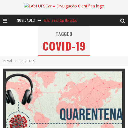
NOVIDADES
Ents: a voz das florestas
Notáveis: Bertha Lutz
TAGGED
COVID-19
Baú de Histórias - A jamais imaginada aventura com os moinhos de vento
Inicial
COVID-19