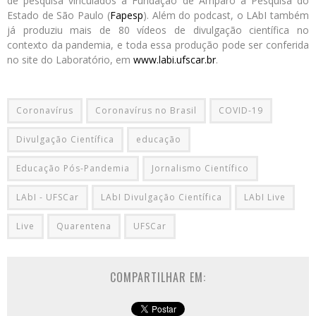
de pesquisa vinculados à Fundação de Amparo à Pesquisa do
Estado de São Paulo (
Fapesp
). Além do podcast, o LAbI também
já produziu mais de 80 vídeos de divulgação científica no
contexto da pandemia, e toda essa produção pode ser conferida
no site do Laboratório, em
www.labi.ufscar.br
.
Coronavírus
Coronavírus no Brasil
COVID-19
Divulgação Científica
educação
Educação Pós-Pandemia
Jornalismo Científico
LAbI - UFSCar
LAbI Divulgação Científica
LAbI Live
Live
Quarentena
UFSCar
COMPARTILHAR EM: