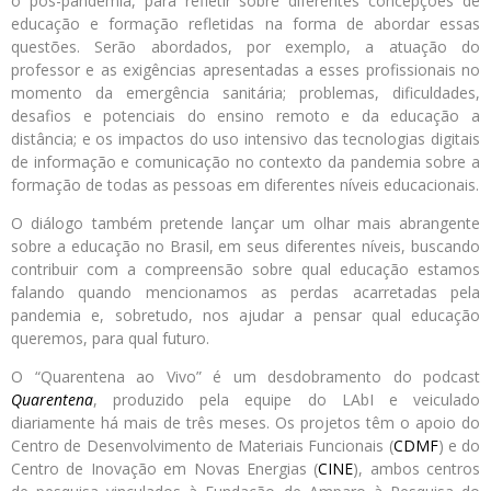
o pós-pandemia, para refletir sobre diferentes concepções de
educação e formação refletidas na forma de abordar essas
questões. Serão abordados, por exemplo, a atuação do
professor e as exigências apresentadas a esses profissionais no
momento da emergência sanitária; problemas, dificuldades,
desafios e potenciais do ensino remoto e da educação a
distância; e os impactos do uso intensivo das tecnologias digitais
de informação e comunicação no contexto da pandemia sobre a
formação de todas as pessoas em diferentes níveis educacionais.
O diálogo também pretende lançar um olhar mais abrangente
sobre a educação no Brasil, em seus diferentes níveis, buscando
contribuir com a compreensão sobre qual educação estamos
falando quando mencionamos as perdas acarretadas pela
pandemia e, sobretudo, nos ajudar a pensar qual educação
queremos, para qual futuro.
O “Quarentena ao Vivo” é um desdobramento do podcast
Quarentena
, produzido pela equipe do LAbI e veiculado
diariamente há mais de três meses. Os projetos têm o apoio do
Centro de Desenvolvimento de Materiais Funcionais (
CDMF
) e do
Centro de Inovação em Novas Energias (
CINE
), ambos centros