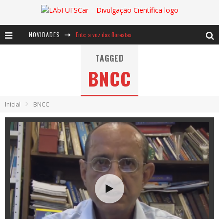
NOVIDADES
Ents: a voz das florestas
Notáveis: Bertha Lutz
TAGGED
BNCC
Baú de Histórias - A jamais imaginada aventura com os moinhos de vento
Inicial
BNCC