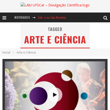
NOVIDADES
Ents: a voz das florestas
Notáveis: Bertha Lutz
TAGGED
ARTE E CIÊNCIA
Baú de Histórias - A jamais imaginada aventura com os moinhos de vento
Inicial
Arte e Ciência