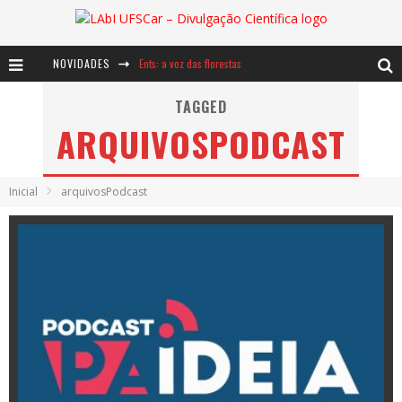
Ents: a voz das florestas
NOVIDADES
Notáveis: Bertha Lutz
TAGGED
Baú de Histórias - A jamais imaginada aventura com os moinhos de vento
ARQUIVOSPODCAST
Inicial
arquivosPodcast