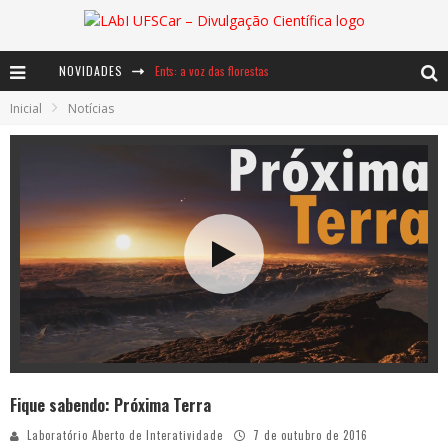
Ents: a voz das florestas
NOVIDADES
Notáveis: Bertha Lutz
Inicial
Notícias
Baú de Histórias - A jamais imaginada aventura com os moinhos de vento
Fique sabendo: Próxima Terra
Laboratório Aberto de Interatividade
7 de outubro de 2016