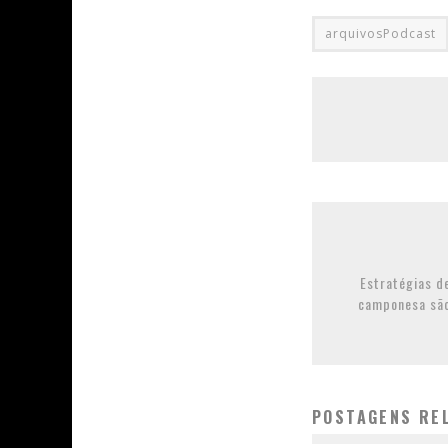
arquivosPodcast
Estratégias d
camponesa são
POSTAGENS RE