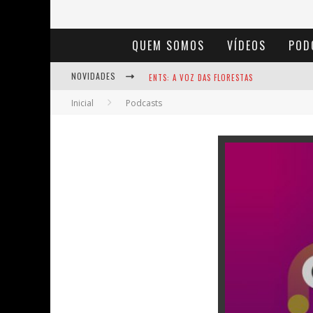
QUEM SOMOS
VÍDEOS
POD
NOVIDADES
ENTS: A VOZ DAS FLORESTAS
Inicial
Podcasts
NOTÁVEIS: BERTHA LUTZ
BAÚ DE HISTÓRIAS - A JAMAIS IMAGINADA 