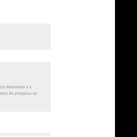
cia emocional e a
tema de pesquisa na
r