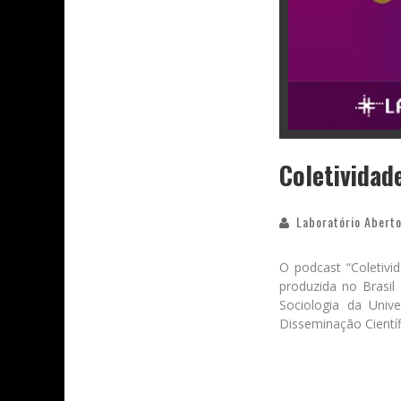
Coletividad
Laboratório Aberto
O podcast “Coletivi
produzida no Brasil
Sociologia da Univ
Disseminação Científ