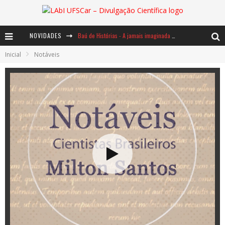
NOVIDADES
Baú de Histórias - A jamais imaginada aventura com os moinhos de vento
Inicial
Notáveis
Ents: a voz das florestas
Notáveis: Bertha Lutz