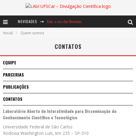
NOVIDADES
Ents: a voz das florestas
Inicial
Quem somos
Notáveis: Bertha Lutz
CONTATOS
Baú de Histórias - A jamais imaginada aventura com os moinhos de vento
EQUIPE
PARCERIAS
PUBLICAÇÕES
CONTATOS
Laboratório Aberto de Interatividade para Disseminação do
Conhecimento Científico e Tecnológico
Universidade Federal de São Carlos
Rodovia Washington Luís, km 235 – SP-310