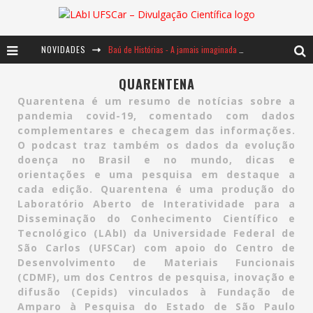
Baú de Histórias - A jamais imaginada aventura com os moinhos de vento
NOVIDADES
Ents: a voz das florestas
QUARENTENA
Notáveis: Bertha Lutz
Quarentena é um resumo de notícias sobre a
pandemia covid-19, comentado com dados
complementares e checagem das informações.
O podcast traz também os dados da evolução
doença no Brasil e no mundo, dicas e
orientações e uma pesquisa em destaque a
cada edição. Quarentena é uma produção do
Laboratório Aberto de Interatividade para a
Disseminação do Conhecimento Científico e
Tecnológico (LAbI) da Universidade Federal de
São Carlos (UFSCar) com apoio do Centro de
Desenvolvimento de Materiais Funcionais
(CDMF), um dos Centros de pesquisa, inovação e
difusão (Cepids) vinculados à Fundação de
Amparo à Pesquisa do Estado de São Paulo