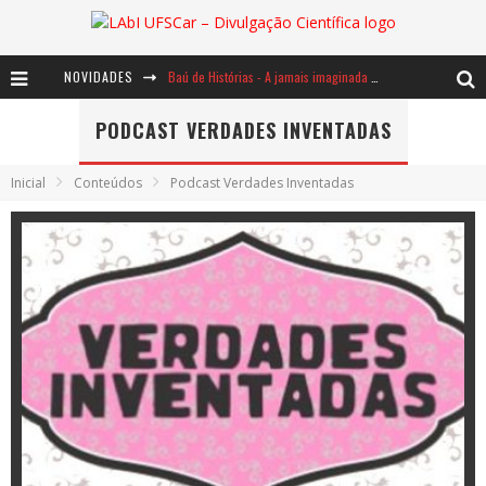
NOVIDADES
Baú de Histórias - A jamais imaginada aventura com os moinhos de vento
Ents: a voz das florestas
PODCAST VERDADES INVENTADAS
Notáveis: Bertha Lutz
Inicial
Conteúdos
Podcast Verdades Inventadas