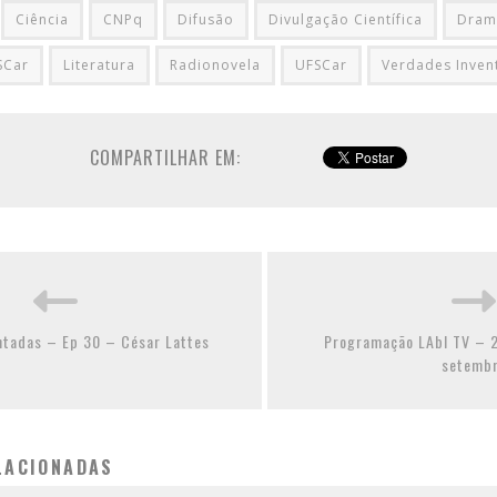
Ciência
CNPq
Difusão
Divulgação Científica
Dram
SCar
Literatura
Radionovela
UFSCar
Verdades Inven
COMPARTILHAR EM:
ntadas – Ep 30 – César Lattes
Programação LAbI TV – 2
setemb
LACIONADAS