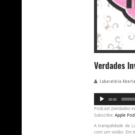
Verdades In
Laboratório Aberto
Audio
00:00
Player
Podcast (verdades-i
Subscribe:
Apple Pod
A tranquilidade de 
com um violão. Em i