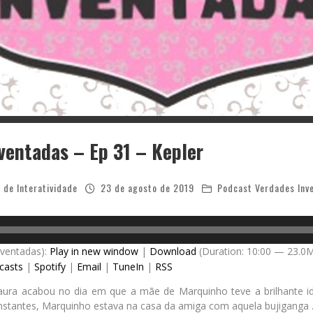
ventadas – Ep 31 – Kepler
 de Interatividade
23 de agosto de 2019
Podcast Verdades Inv
nventadas):
Play in new window
|
Download
(Duration: 10:00 — 23.0
casts
|
Spotify
|
Email
|
TuneIn
|
RSS
Laura acabou no dia em que a mãe de Marquinho teve a brilhante id
nstantes, Marquinho estava na casa da amiga com aquela bujiganga