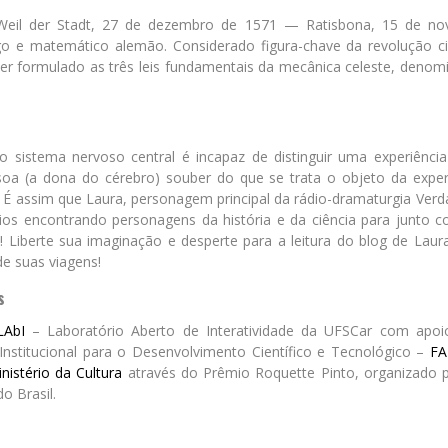
eil der Stadt, 27 de dezembro de 1571 — Ratisbona, 15 de no
o e matemático alemão. Considerado figura-chave da revolução cien
ter formulado as três leis fundamentais da mecânica celeste, denomi
 sistema nervoso central é incapaz de distinguir uma experiência
soa (a dona do cérebro) souber do que se trata o objeto da experi
. É assim que Laura, personagem principal da rádio-dramaturgia Verd
os encontrando personagens da história e da ciência para junto co
is! Liberte sua imaginação e desperte para a leitura do blog de La
e suas viagens!
s
LAbI
– Laboratório Aberto de Interatividade da UFSCar com apo
nstitucional para o Desenvolvimento Científico e Tecnológico –
FA
nistério da Cultura
através do Prêmio Roquette Pinto, organizado 
o Brasil.