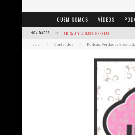
QUEM SOMOS
VÍDEOS
POD
NOVIDADES
ENTS: A VOZ DAS FLORESTAS
Inicial
Conteúdos
Podcast Verdades Inventad
NOTÁVEIS: BERTHA LUTZ
BAÚ DE HISTÓRIAS - A JAMAIS IMAGINADA 