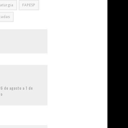
aturgia
FAPESP
tadas
6 de agosto a 1 de
ro