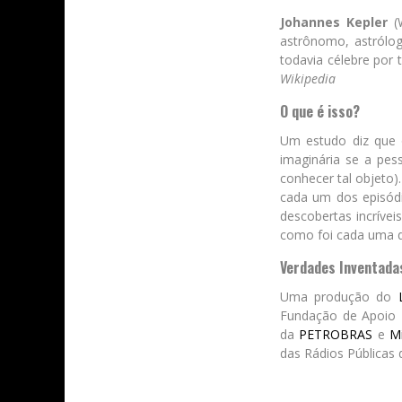
Johannes Kepler
(W
astrônomo, astrólog
todavia célebre por 
Wikipedia
O que é isso?
Um estudo diz que o
imaginária se a pes
conhecer tal objeto)
cada um dos episódi
descobertas incríve
como foi cada uma d
Verdades Inventada
Uma produção do
Fundação de Apoio I
da
PETROBRAS
e
Mi
das Rádios Públicas d