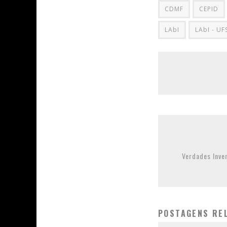
CDMF
CEPID
LAbI
LAbI - UF
Verdades Inve
POSTAGENS RE