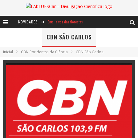
NOVIDADES
Ents: a voz das florestas
Notáveis: Bertha Lutz
CBN SÃO CARLOS
Baú de Histórias - A jamais imaginada aventura com os moinhos de vento
Inicial
CBN Por dentro da Ciência
CBN São Carlos