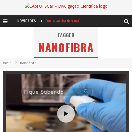
NOVIDADES
Ents: a voz das florestas
Notáveis: Bertha Lutz
TAGGED
NANOFIBRA
Baú de Histórias - A jamais imaginada aventura com os moinhos de vento
Inicial
nanofibra