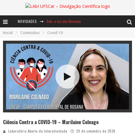
Ents: a voz das florestas
NOVIDADES
Notáveis: Bertha Lutz
Inicial
Conteúdos
Covid-19
Baú de Histórias - A jamais imaginada aventura com os moinhos de vento
Ciência Contra a COVID-19 – Marilaine Colnago
Laboratório Aberto de Interatividade
29 de setembro de 2020