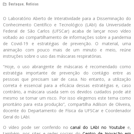
Destaque
,
Notícias
O Laboratório Aberto de Interatividade para a Disseminação do
Conhecimento Científico e Tecnológico (LAbI) da Universidade
Federal de São Carlos (UFSCar) acaba de lançar novo vídeo
voltado ao compartilhamento de informações sobre a pandemia
de Covid-19 e estratégias de prevenção. O material, uma
animação com pouco mais de um minuto e meio, reúne
instruções sobre o uso das máscaras respiratórias.
“Hoje, o uso abrangente de máscaras é recomendado como
estratégia importante de prevenção do contágio entre as
pessoas que precisam sair de casa. No entanto, a utilização
correta é essencial para a eficácia dessas estratégias e, caso
contrário, a máscara usada sem os devidos cuidados pode até
mesmo se tornar um risco. Por isso elegemos este tema como
prioritário para esta produção”, compartilha Adilson de Oliveira,
docente do Departamento de Física da UFSCar e Coordenador
Geral do LAbI.
O vídeo pode ser conferido no
canal do LAbI no Youtube
e,
também, nos sites e redes sociais do
Centro de Inovação em