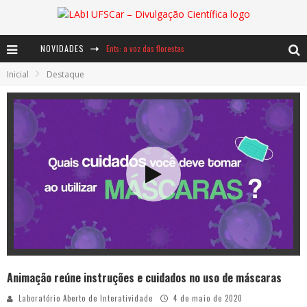
NOVIDADES
Ents: a voz das florestas
Inicial
Destaque
Notáveis: Bertha Lutz
Baú de Histórias - A jamais imaginada aventura com os moinhos de vento
Animação reúne instruções e cuidados no uso de máscaras
Laboratório Aberto de Interatividade
4 de maio de 2020