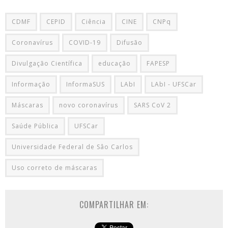
CDMF
CEPID
Ciência
CINE
CNPq
Coronavírus
COVID-19
Difusão
Divulgação Científica
educação
FAPESP
Informação
InformaSUS
LAbI
LAbI - UFSCar
Máscaras
novo coronavírus
SARS CoV 2
Saúde Pública
UFSCar
Universidade Federal de Sâo Carlos
Uso correto de máscaras
COMPARTILHAR EM: