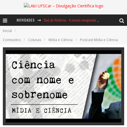
NOVIDADES
Baú de Histórias - A jamais imaginada aventura com os moinhos de vento
Inicial
Ents: a voz das florestas
Conteúdos
Colunas
Mídia e Ciência
Podcast Mídia e Ciência
Notáveis: Bertha Lutz