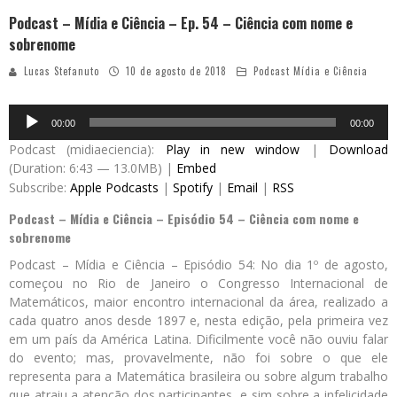
Podcast – Mídia e Ciência – Ep. 54 – Ciência com nome e
sobrenome
Lucas Stefanuto
10 de agosto de 2018
Podcast Mídia e Ciência
Audio
00:00
00:00
Player
Podcast (midiaeciencia):
Play in new window
|
Download
(Duration: 6:43 — 13.0MB) |
Embed
Subscribe:
Apple Podcasts
|
Spotify
|
Email
|
RSS
Podcast – Mídia e Ciência – Episódio 54 – Ciência com nome e
sobrenome
Podcast – Mídia e Ciência – Episódio 54: No dia 1º de agosto,
começou no Rio de Janeiro o Congresso Internacional de
Matemáticos, maior encontro internacional da área, realizado a
cada quatro anos desde 1897 e, nesta edição, pela primeira vez
em um país da América Latina. Dificilmente você não ouviu falar
do evento; mas, provavelmente, não foi sobre o que ele
representa para a Matemática brasileira ou sobre algum trabalho
que atraiu a atenção dos participantes, e sim sobre a infelicidade