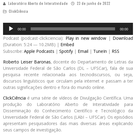
Laboratório Aberto de Interatividade
23 de junho de 2022
ClickCiência
Audio
00:00
00:00
Player
Podcast (podcast-clickciencia):
Play in new window
|
Download
(Duration: 5:24 — 10.2MB) |
Embed
Subscribe:
Apple Podcasts
|
Spotify
|
Email
|
TuneIn
|
RSS
Roberto Leiser Baronas
, docente do Departamento de Letras da
Universidade Federal de São Carlos (DL – UFSCar), fala de sua
pesquisa recente relacionada aos tecnodiscursos, ou seja,
discursos linguísticos que circulam pela internet e passam a ter
outras significações dentro e fora do mundo online.
ClickCiência
é uma série de vídeos de Divulgação Científica. Uma
produção do Laboratório Aberto de Interatividade para
Disseminação do Conhecimento Científico e Tecnológico da
Universidade Federal de São Carlos (LAbI – UFSCar). Os episódios
apresentam pesquisadores das mais diversas áreas explicando
seus campos de investigação.