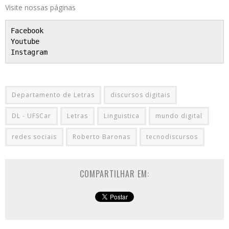
Visite nossas páginas
Facebook
Youtube
Instagram
Departamento de Letras
discursos digitais
DL - UFSCar
Letras
Linguistica
mundo digital
redes sociais
Roberto Baronas
tecnodiscursos
COMPARTILHAR EM: