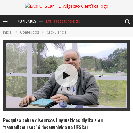
NOVIDADES
Ents: a voz das florestas
Inicial
Conteúdos
ClickCiência
Notáveis: Bertha Lutz
Baú de Histórias - A jamais imaginada aventura com os moinhos de vento
Pesquisa sobre discursos linguísticos digitais ou
‘tecnodiscursos’ é desenvolvida na UFSCar