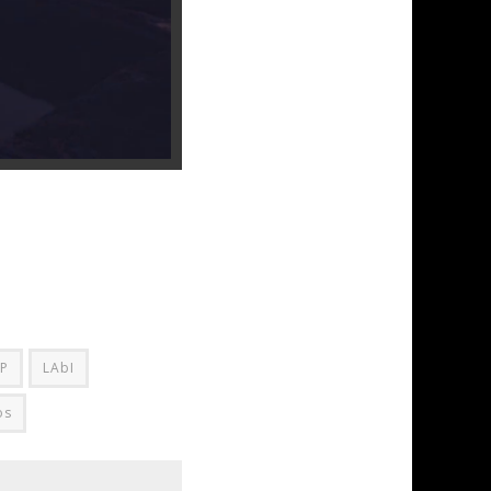
SP
LAbI
os