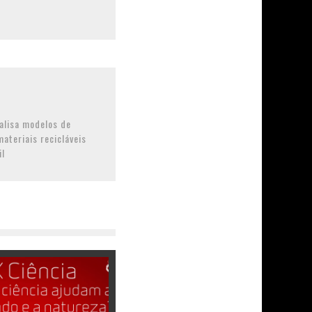
alisa modelos de
ateriais recicláveis
il