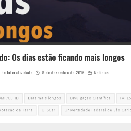
do: Os dias estão ficando mais longos
 de Interatividade
9 de dezembro de 2016
Notícias
DMF/CEPID
Dias mais longos
Divulgação Científica
FAPE
Rotação da Terra
UFSCar
Universidade Federal de Sâo Carl