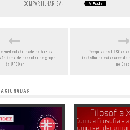
COMPARTILHAR EM:
de sustentabilidade de bacias
Pesquisa da UFSCar an
 são tema de pesquisa de grupo
trabalho de catadores de m
da UFSCar
no Bras
LACIONADAS