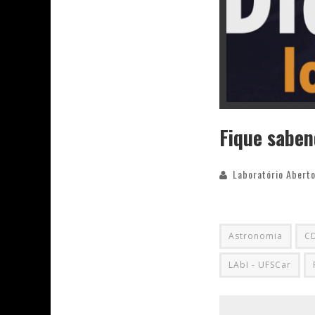
Fique saben
Laboratório Aberto
Astronomia
C
LAbI - UFSCar