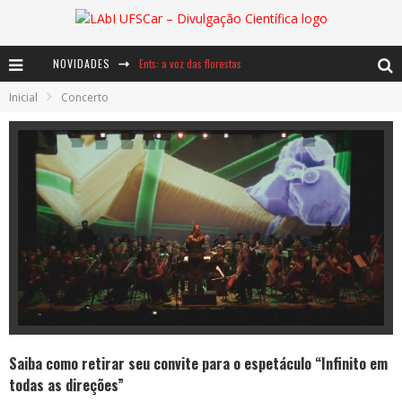
NOVIDADES
Ents: a voz das florestas
Inicial
Concerto
Notáveis: Bertha Lutz
Baú de Histórias - A jamais imaginada aventura com os moinhos de vento
Saiba como retirar seu convite para o espetáculo “Infinito em
todas as direções”