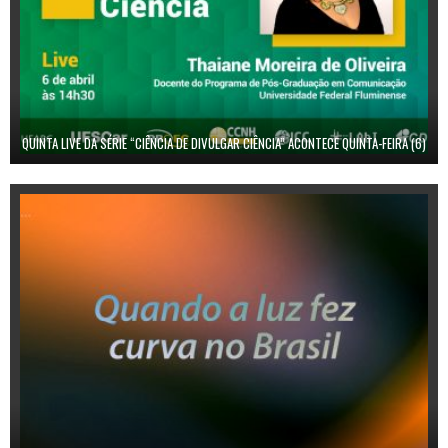
QUINTA LIVE DA SÉRIE “CIÊNCIA DE DIVULGAR CIÊNCIA” ACONTECE QUINTA-FEIRA (6)