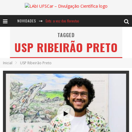
NOVIDADES
Ents: a voz das florestas
Notáveis: Bertha Lutz
TAGGED
USP RIBEIRÃO PRETO
Baú de Histórias - A jamais imaginada aventura com os moinhos de vento
Inicial
USP Ribeirão Preto