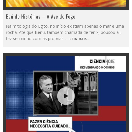
Baú de Histórias – A Ave de Fogo
Na mitologia do Egito, no início existiam apenas o mar e uma
rocha. Até que Benu, também chamada de fênix, pousou ali,
fez seu ninho com as próprias
...
LEIA MAIS...