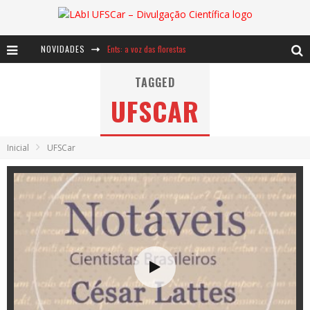
NOVIDADES
Ents: a voz das florestas
Notáveis: Bertha Lutz
TAGGED
UFSCAR
Baú de Histórias - A jamais imaginada aventura com os moinhos de vento
Inicial
UFSCar