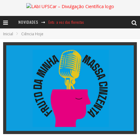
NOVIDADES
Ents: a voz das florestas
Inicial
Ciência Hoje
Notáveis: Bertha Lutz
Baú de Histórias - A jamais imaginada aventura com os moinhos de vento