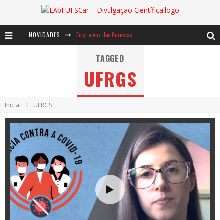
NOVIDADES
Ents: a voz das florestas
Notáveis: Bertha Lutz
TAGGED
UFRGS
Baú de Histórias - A jamais imaginada aventura com os moinhos de vento
Inicial
UFRGS