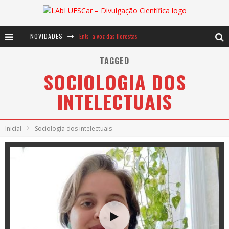
NOVIDADES
Ents: a voz das florestas
Notáveis: Bertha Lutz
TAGGED
SOCIOLOGIA DOS
Baú de Histórias - A jamais imaginada aventura com os moinhos de vento
INTELECTUAIS
Inicial
Sociologia dos intelectuais