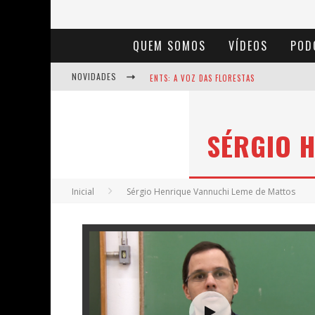
QUEM SOMOS
VÍDEOS
POD
NOVIDADES
ENTS: A VOZ DAS FLORESTAS
NOTÁVEIS: BERTHA LUTZ
SÉRGIO 
BAÚ DE HISTÓRIAS - A JAMAIS IMAGINADA 
Inicial
Sérgio Henrique Vannuchi Leme de Mattos