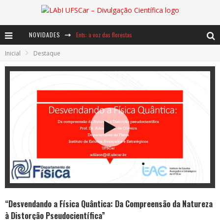
NOVIDADES
Ents: a voz das florestas
Inicial
Destaque
Notáveis: Bertha Lutz
Baú de Histórias - A jamais imaginada aventura com os moinhos de vento
“Desvendando a Física Quântica: Da Compreensão da Natureza
à Distorção Pseudocientífica”